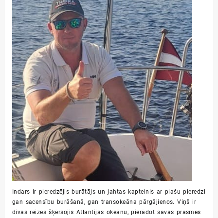
Indars ir pieredzējis burātājs un jahtas kapteinis ar plašu pieredzi
gan sacensību burāšanā, gan transokeāna pārgājienos. Viņš ir
divas reizes šķērsojis Atlantijas okeānu, pierādot savas prasmes