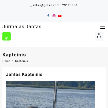
Skip
jjahtas@gmail.com | 29123868
to
content
Jūrmalas Jahtas
Kapteinis
Home
Kapteinis
Jahtas Kapteinis