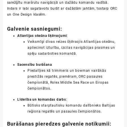
sarežģītu maršrutu navigācijā un dažādu komandu vadībā.
Indars ir labi sagatavots burāt ar dažādām jahtām, tostarp ORC
un One Design klasēm.
Galvenie sasniegumi:
Atlantijas okeāna šķērsojumi
:
Veiksmīgi divas reizes šķērsojis Atlantijas okeānu,
apliecinot izturību, izcilas navigācijas prasmes un
spēju sadarboties komandā.
Sacensību burāšana
:
Piedalījies kā trimmeris un bowman vairākās
prestižās regatēs, piemēram, ORC pasaules
čempionātā, Rolex Middle Sea Race un Eiropas
čempionātos.
Līderība un komandas darbs
:
Būtisks starptautisku komandu dalībnieks Baltijas
reģiona regatēs un pasaules čempionātos.
Burāšanas pieredzes galvenie notikumii: