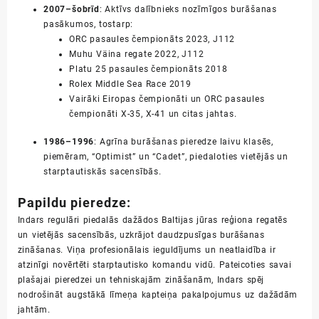
2007–šobrīd
: Aktīvs dalībnieks nozīmīgos burāšanas
pasākumos, tostarp:
ORC pasaules čempionāts 2023, J112
Muhu Väina regate 2022, J112
Platu 25 pasaules čempionāts 2018
Rolex Middle Sea Race 2019
Vairāki Eiropas čempionāti un ORC pasaules
čempionāti X-35, X-41 un citas jahtas.
1986–1996
: Agrīna burāšanas pieredze laivu klasēs,
piemēram, “Optimist” un “Cadet”, piedaloties vietējās un
starptautiskās sacensībās.
Papildu pieredze:
Indars regulāri piedalās dažādos Baltijas jūras reģiona regatēs
un vietējās sacensībās, uzkrājot daudzpusīgas burāšanas
zināšanas. Viņa profesionālais ieguldījums un neatlaidība ir
atzinīgi novērtēti starptautisko komandu vidū. Pateicoties savai
plašajai pieredzei un tehniskajām zināšanām, Indars spēj
nodrošināt augstākā līmeņa kapteiņa pakalpojumus uz dažādām
jahtām.