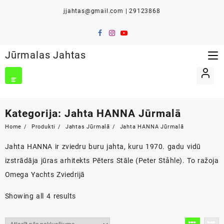
Skip
jjahtas@gmail.com | 29123868
to
content
Jūrmalas Jahtas
Kategorija:
Jahta HANNA Jūrmalā
Home
Produkti
Jahtas Jūrmalā
Jahta HANNA Jūrmalā
Jahta HANNA ir zviedru buru jahta, kuru 1970. gadu vidū
izstrādāja jūras arhitekts Pēters Stāle (Peter Ståhle). To ražoja
Omega Yachts Zviedrijā
Showing all 4 results