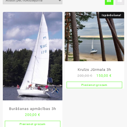
Izpārdošana!
Kruīzs Jūrmala 3h
Original
Current
200,00
€
150,00
€
price
price
Pievienot grozam
was:
is:
200,00 €.
150,00 €
Burāšanas apmācības 3h
200,00
€
Pievienot grozam