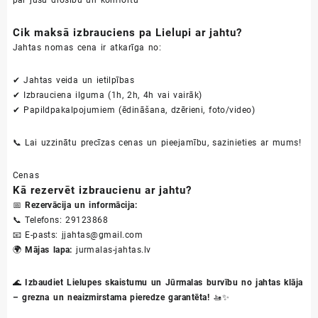
Cik maksā izbrauciens pa Lielupi ar jahtu?
Jahtas nomas cena ir atkarīga no:
✔ Jahtas veida un ietilpības
✔ Izbrauciena ilguma (1h, 2h, 4h vai vairāk)
✔ Papildpakalpojumiem (ēdināšana, dzērieni, foto/video)
📞 Lai uzzinātu precīzas cenas un pieejamību, sazinieties ar mums!
Cenas
Kā rezervēt izbraucienu ar jahtu?
📅
Rezervācija un informācija:
📞 Telefons: 29123868
📧 E-pasts: jjahtas@gmail.com
🌍
Mājas lapa:
jurmalas-jahtas.lv
🌊
Izbaudiet Lielupes skaistumu un Jūrmalas burvību no jahtas klāja
– grezna un neaizmirstama pieredze garantēta!
🚤✨