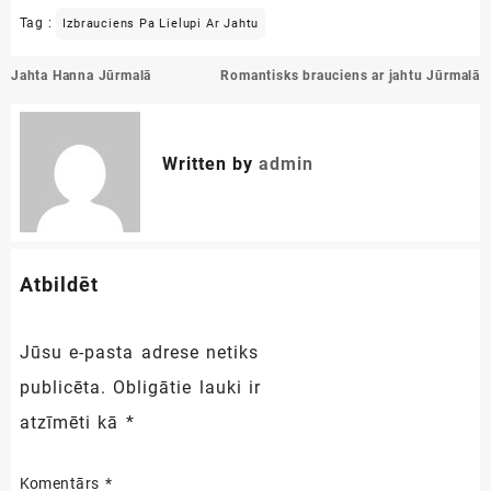
Tag :
Izbrauciens Pa Lielupi Ar Jahtu
Ziņu
Jahta Hanna Jūrmalā
Romantisks brauciens ar jahtu Jūrmalā
izvēlne
Written by
admin
Atbildēt
Jūsu e-pasta adrese netiks
publicēta.
Obligātie lauki ir
atzīmēti kā
*
Komentārs
*