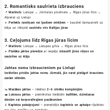
2. Romantisks saulrieta izbrauciens
📍
Maršruts:
Lielupe → Jūrmalas pludmale → Rīgas jūras līcis →
Atpakaļ uz Lielupi
🔹
Perfekts randiņam vai īpašiem mirkļiem
– baudiet šampanieti uz
klāja un vērojiet
saulrietu virs Baltijas jūras
3. Ceļojums līdz Rīgas jūras līcim
📍
Maršruts:
Lielupe → Lielupes grīva → Rīgas jūras līcis
🔹
Plašāka jahtas pieredze
ar iespēju
izbaudīt jūras viļņus un
sauļoties uz klāja
Jahtas noma izbraucieniem pa Lielupi
Izvēloties privātu jahtas nomu Jūrmalā, jūs varat pielāgot braucienu
savām vēlmēm.
🚤
Mazākas jahtas
– ideālas
2–6 cilvēku kompānijām
🛥
Luksusa jahtas
– piemērotas lielākām
ballītēm, dzimšanas
dienām vai korporatīvajiem pasākumiem
⚓
Kapteiņa pakalpojumi
– pieredzējis
kapteinis un apkalpe
rūpēsies
par jūsu drošību un komfortu