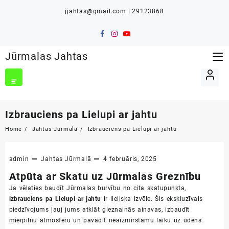
Skip
jjahtas@gmail.com | 29123868
to
content
Jūrmalas Jahtas
Izbrauciens pa Lielupi ar jahtu
Home
Jahtas Jūrmalā
Izbrauciens pa Lielupi ar jahtu
admin
Jahtas Jūrmalā
4 februāris, 2025
Atpūta ar Skatu uz Jūrmalas Greznību
Ja vēlaties baudīt Jūrmalas burvību no cita skatupunkta,
izbrauciens pa Lielupi ar jahtu
ir lieliska izvēle. Šis ekskluzīvais
piedzīvojums ļauj jums atklāt gleznainās ainavas, izbaudīt
mierpilnu atmosfēru un pavadīt neaizmirstamu laiku uz ūdens.