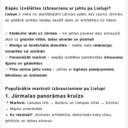
Kāpēc izvēlēties izbraucienu ar jahtu pa Lielupi?
Lielupe
ir viena no skaistākajām Latvijas upēm, kas caurvij Jūrmalu
un piedāvā unikālu iespēju baudīt dabu un arhitektūru no ūdens.
✅
Ekskluzīvs skats uz Jūrmalu
– no jahtas paveras elpu aizraujoši
skati uz
greznām villām, dabas ainavām un pludmali
✅
Mierīga un komfortabla atmosfēra
– ideāla vieta
relaksācijai,
romantikai vai svinībām
✅
Personalizēti maršruti
– iespēja izvēlēties piemērotāko
izbrauciena
ilgumu un galamērķus
✅
Pilna servisa jahtu noma
– jahtas ar
kapteiņa pakalpojumiem,
ēdināšanu un dzērieniem
Populārākie maršruti izbraucieniem pa Lielupi
1. Jūrmalas panorāmas kruīzs
📍
Maršruts:
Lielupes tilts → Bulduru un Lielupes villas → Dzintari
→ Majoru promenāde
🔹
Ko redzēsiet?
Jūrmalas arhitektūra, vēsturiskās koka villas,
jahtklubi un dabas ainavas