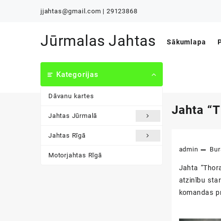
Skip
jjahtas@gmail.com | 29123868
to
content
Jūrmalas Jahtas
Sākumlapa
Kategorijas
Dāvanu kartes
Jahta “T
Jahtas Jūrmalā
Jahtas Rīgā
admin
Bur
Motorjahtas Rīgā
Jahta “Thora
atzinību sta
komandas pro