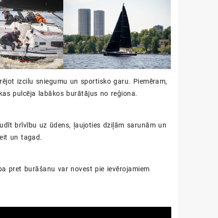
ējot izcilu sniegumu un sportisko garu. Piemēram,
as pulcēja labākos burātājus no reģiona.
baudīt brīvību uz ūdens, ļaujoties dziļām sarunām un
šeit un tagad.
tība pret burāšanu var novest pie ievērojamiem