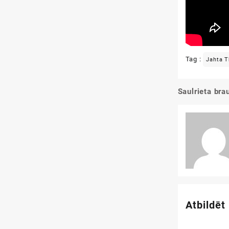
Tag :
Jahta T
Saulrieta bra
Ziņu
izvēlne
Atbildēt