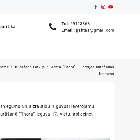
Tel:
29123868
olitika
Email :
jjahtas@gmail.com
Home
Burāšana Latvijā
Jahta “Thora” – Latvijas burāšanas
lepnums
sniegumu un aizrautību ir guvusi ievērojamu
urāšanā “Thora” ieguva 17. vietu, apliecinot