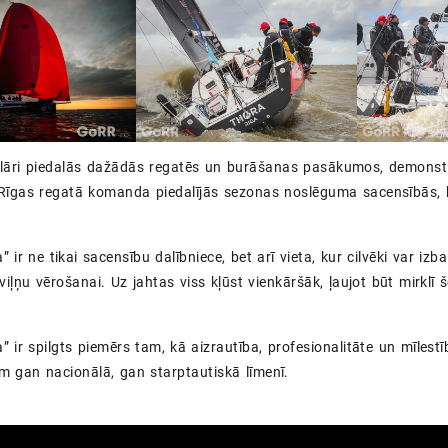
ulāri piedalās dažādās regatēs un burāšanas pasākumos, demonstr
Rīgas regatā komanda piedalījās sezonas noslēguma sacensībās, k
” ir ne tikai sacensību dalībniece, bet arī vieta, kur cilvēki var iz
viļņu vērošanai. Uz jahtas viss kļūst vienkāršāk, ļaujot būt mirklī 
” ir spilgts piemērs tam, kā aizrautība, profesionalitāte un mīles
 gan nacionālā, gan starptautiskā līmenī.