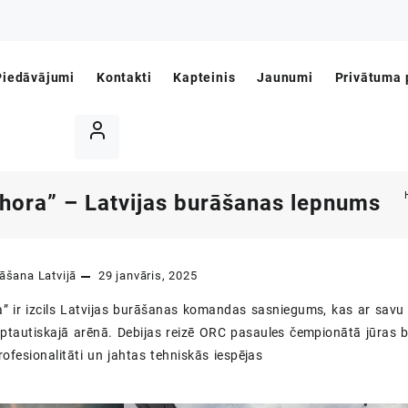
Piedāvājumi
Kontakti
Kapteinis
Jaunumi
Privātuma p
hora” – Latvijas burāšanas lepnums
āšana Latvijā
29 janvāris, 2025
” ir izcils Latvijas burāšanas komandas sasniegums, kas ar savu 
rptautiskajā arēnā. Debijas reizē ORC pasaules čempionātā jūras b
fesionalitāti un jahtas tehniskās iespējas