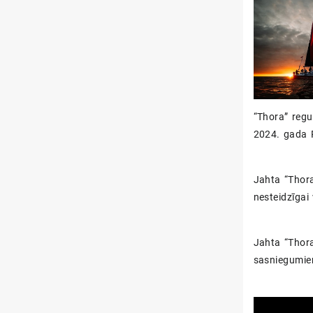
“Thora” reg
2024. gada 
Jahta “Thora
nesteidzīgai 
Jahta “Thora
sasniegumiem