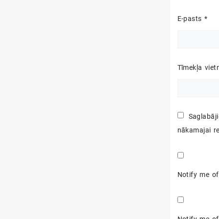
E-pasts
*
Tīmekļa viet
Saglabāj
nākamajai re
Notify me o