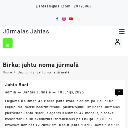
Skip
jjahtas@gmail.com | 29123868
to
content
Jūrmalas Jahtas
Birka:
jahtu noma jūrmalā
Home
Jaunumi
jahtu noma jūrmalā
Jahta Baci
admin
Jahtas Jūrmalā
10 jūnijs, 2025
2
Eleganta Kaufman 47 klases jahta izbraucieniem pa Lielupi un
Buļļupi Vai meklē neaizmirstamu piedzīvojumu uz ūdens Jūrmalas
piekrastē? Jahta “Baci”, elegants Kaufman 47 modelis, piedāvā
komfortablus un ekskluzīus izbraucienus pa Lielupi un Buļļupi,
uzņemot līdz pat 12 cilvēkiem. Kas ir jahta “Baci”? Jahta “Baci” ir