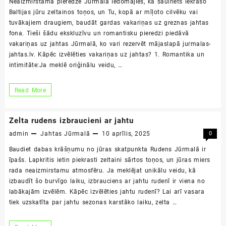
Neaizmirstama pieredze Jūrmalā Iedomājies, kā saulriets iekrāso
Baltijas jūru zeltainos toņos, un Tu, kopā ar mīļoto cilvēku vai
tuvākajiem draugiem, baudāt gardas vakariņas uz greznas jahtas
fona. Tieši šādu ekskluzīvu un romantisku pieredzi piedāvā
vakariņas uz jahtas Jūrmalā, ko vari rezervēt mājaslapā jurmalas-
jahtas.lv. Kāpēc izvēlēties vakariņas uz jahtas? 1. Romantika un
intimitāte:Ja meklē oriģinālu veidu, …
Vakariņas
Read More
uz
jahtas
Zelta rudens izbraucieni ar jahtu
admin
Jahtas Jūrmalā
10 aprīlis, 2025
0
Baudiet dabas krāšņumu no jūras skatpunkta Rudens Jūrmalā ir
īpašs. Lapkritis ietin piekrasti zeltaini sārtos toņos, un jūras miers
rada neaizmirstamu atmosfēru. Ja meklējat unikālu veidu, kā
izbaudīt šo burvīgo laiku, izbrauciens ar jahtu rudenī ir viena no
labākajām izvēlēm. Kāpēc izvēlēties jahtu rudenī? Lai arī vasara
tiek uzskatīta par jahtu sezonas karstāko laiku, zelta …