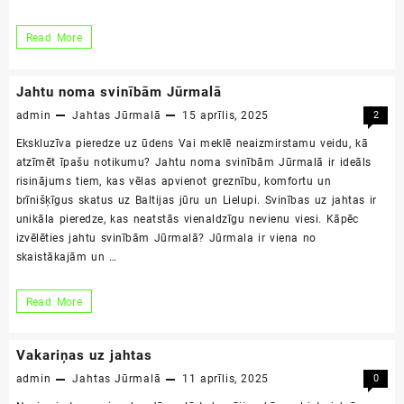
Kā
Read More
organizēt
pasākumu
Jahtu noma svinībām Jūrmalā
uz
admin
Jahtas Jūrmalā
15 aprīlis, 2025
2
jahtas
Ekskluzīva pieredze uz ūdens Vai meklē neaizmirstamu veidu, kā
Jūrmalā
atzīmēt īpašu notikumu? Jahtu noma svinībām Jūrmalā ir ideāls
risinājums tiem, kas vēlas apvienot greznību, komfortu un
brīnišķīgus skatus uz Baltijas jūru un Lielupi. Svinības uz jahtas ir
unikāla pieredze, kas neatstās vienaldzīgu nevienu viesi. Kāpēc
izvēlēties jahtu svinībām Jūrmalā? Jūrmala ir viena no
skaistākajām un …
Jahtu
Read More
noma
svinībām
Vakariņas uz jahtas
Jūrmalā
admin
Jahtas Jūrmalā
11 aprīlis, 2025
0