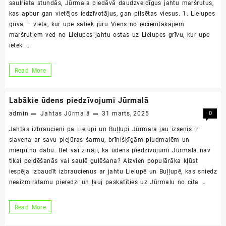
saulrieta stundās, Jūrmala piedāvā daudzveidīgus jahtu maršrutus,
kas apbur gan vietējos iedzīvotājus, gan pilsētas viesus. 1. Lielupes
grīva – vieta, kur upe satiek jūru Viens no iecienītākajiem
maršrutiem ved no Lielupes jahtu ostas uz Lielupes grīvu, kur upe
ietek …
Populārākie
Read More
jahtu
maršruti
Labākie ūdens piedzīvojumi Jūrmalā
Jūrmalā
admin
Jahtas Jūrmalā
31 marts, 2025
0
Jahtas izbraucieni pa Lielupi un Buļļupi Jūrmala jau izsenis ir
slavena ar savu piejūras šarmu, brīnišķīgām pludmalēm un
mierpilno dabu. Bet vai zināji, ka ūdens piedzīvojumi Jūrmalā nav
tikai peldēšanās vai saulē gulēšana? Aizvien populārāka kļūst
iespēja izbaudīt izbraucienus ar jahtu Lielupē un Buļļupē, kas sniedz
neaizmirstamu pieredzi un ļauj paskatīties uz Jūrmalu no cita …
Labākie
Read More
ūdens