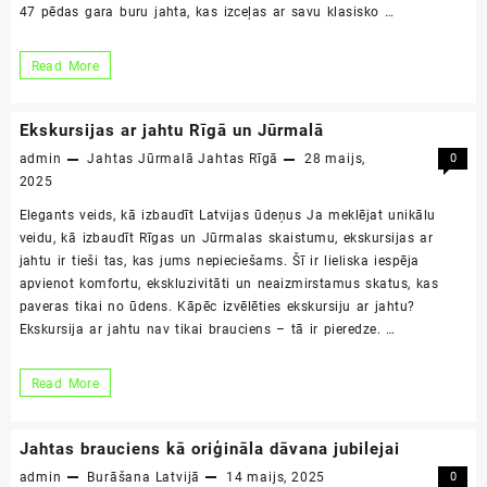
47 pēdas gara buru jahta, kas izceļas ar savu klasisko …
Jahta
Read More
Baci
Ekskursijas ar jahtu Rīgā un Jūrmalā
admin
Jahtas Jūrmalā
Jahtas Rīgā
28 maijs,
0
2025
Elegants veids, kā izbaudīt Latvijas ūdeņus Ja meklējat unikālu
veidu, kā izbaudīt Rīgas un Jūrmalas skaistumu, ekskursijas ar
jahtu ir tieši tas, kas jums nepieciešams. Šī ir lieliska iespēja
apvienot komfortu, ekskluzivitāti un neaizmirstamus skatus, kas
paveras tikai no ūdens. Kāpēc izvēlēties ekskursiju ar jahtu?
Ekskursija ar jahtu nav tikai brauciens – tā ir pieredze. …
Ekskursijas
Read More
ar
jahtu
Jahtas brauciens kā oriģināla dāvana jubilejai
Rīgā
admin
Burāšana Latvijā
14 maijs, 2025
0