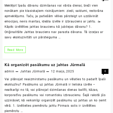
un
Meklējot īpašu dāvanu dzimšanas vai vārda dienai, bieži vien
Jūrmalā
nonākam pie klasiskajiem risinājumiem: ziedi, saldumi, restorāna
apmeklējums. Taču, ja patiešām vēlies pārsteigt un uzdāvināt
emocijas, nevis mantas, ideāla izvēle ir izbrauciens ar jahtu. 🚤
Kāpēc izvēlēties jahtas braucienu kā jubilejas dāvanu? 1.
Oriģinalitāte Jahtas brauciens nav parasta dāvana. Tā izceļas ar
savu ekskluzivitāti un pārsteiguma …
Jahtas
Read More
brauciens
kā
Kā organizēt pasākumu uz jahtas Jūrmalā
oriģināla
admin
Jahtas Jūrmalā
12 maijs, 2025
0
dāvana
Vai plānojat neaizmirstamu pasākumu un vēlaties to padarīt īpaši
jubilejai
ekskluzīvu? Pasākums uz jahtas Jūrmalā ir lieliska izvēle –
neatkarīgi no tā, vai plānojat dzimšanas dienas ballīti, kāzas,
korporatīvu pasākumu vai romantisku izbraucienu. Šajā rakstā jūs
uzzināsiet, kā veiksmīgi organizēt pasākumu uz jahtas un ko ņemt
vērā. 1. Izvēlieties piemērotu jahtu Pirmais solis ir izvēlēties
piemērotu …