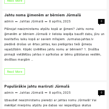
Zelta
Read More
rudens
izbraucieni
Jahtu noma ģimenēm ar bērniem Jūrmalā
ar
admin
Jahtas Jūrmalā
8 aprīlis, 2025
0
jahtu
Plānojat neaizmirstamu atpūtu kopā ar ģimeni? Jahtu noma
ģimenēm ar bērniem Jūrmalā ir lieliska iespēja baudīt dabu, jūru un
kvalitatīvu laiku kopā ar saviem mīlajiem. Jurmalas-jahtas.lv
piedāvā drošas un ērtas jahtas, kas pielāgotas tieši ģimeņu
vajadzībām. Kāpēc izvēlēties jahtu nomu ar bērniem? 1. Drošība
pirmajā vietāMūsu jahtas ir aprīkotas ar bērnu glābšanas vestēm,
drošības margām …
Jahtu
Read More
noma
ģimenēm
Populārākie jahtu maršruti Jūrmalā
ar
admin
Jahtas Jūrmalā
8 aprīlis, 2025
0
bērniem
Izbaudiet neaizmirstamu pieredzi ar jahtas nomu Jūrmalā! Vai
Jūrmalā
meklējat mierpilnu atpūtu pie dabas vai iespaidīgus skatus