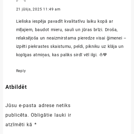
21 jūlijs, 2025 11:49 am
Lieliska iespēja pavadīt kvalitatīvu laiku kopā ar
mīļajiem, baudot mieru, sauli un jūras brīzi. Droša,
relaksējoša un neaizmirstama pieredze visai ģimenei –
izpēti piekrastes skaistumu, peldi, pikniku uz klāja un
kopīgas atmiņas, kas paliks sirdī vēl ilgi. ⛵💙
Reply
Atbildēt
Jūsu e-pasta adrese netiks
publicēta.
Obligātie lauki ir
atzīmēti kā
*