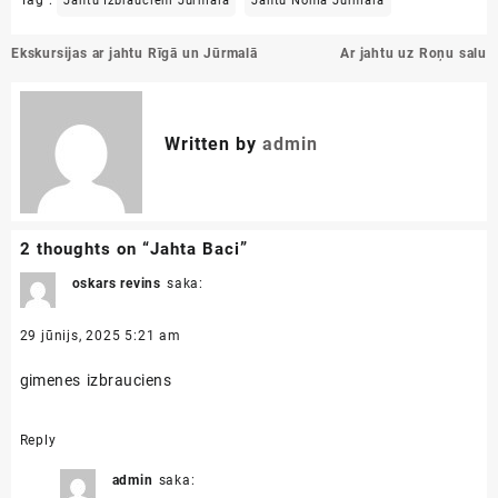
Tag :
Jahtu Izbraucieni Jūrmalā
Jahtu Noma Jūrmalā
Ziņu
Ekskursijas ar jahtu Rīgā un Jūrmalā
Ar jahtu uz Roņu salu
izvēlne
Written by
admin
2 thoughts on “
Jahta Baci
”
oskars revins
saka:
29 jūnijs, 2025 5:21 am
gimenes izbrauciens
Reply
admin
saka: