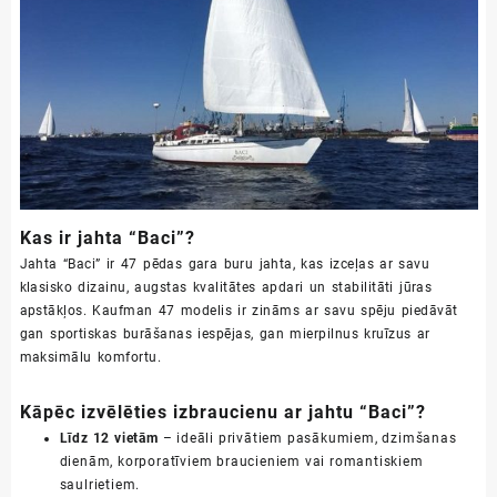
Kas ir jahta “Baci”?
Jahta “Baci” ir 47 pēdas gara buru jahta, kas izceļas ar savu
klasisko dizainu, augstas kvalitātes apdari un stabilitāti jūras
apstākļos. Kaufman 47 modelis ir zināms ar savu spēju piedāvāt
gan sportiskas burāšanas iespējas, gan mierpilnus kruīzus ar
maksimālu komfortu.
Kāpēc izvēlēties izbraucienu ar jahtu “Baci”?
Līdz 12 vietām
– ideāli privātiem pasākumiem, dzimšanas
dienām, korporatīviem braucieniem vai romantiskiem
saulrietiem.