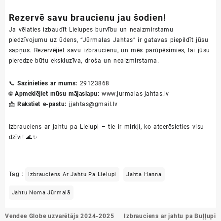
Rezervē savu braucienu jau šodien!
Ja vēlaties izbaudīt Lielupes burvību un neaizmirstamu
piedzīvojumu uz ūdens, “Jūrmalas Jahtas” ir gatavas piepildīt jūsu
sapņus. Rezervējiet savu izbraucienu, un mēs parūpēsimies, lai jūsu
pieredze būtu ekskluzīva, droša un neaizmirstama.
📞
Sazinieties ar mums:
29123868
🌐
Apmeklējiet mūsu mājaslapu:
www.jurmalas-jahtas.lv
📩
Rakstiet e-pastu:
jjahtas@gmail.lv
Izbrauciens ar jahtu pa Lielupi – tie ir mirkļi, ko atcerēsieties visu
dzīvi! 🌊✨
Tag :
Izbrauciens Ar Jahtu Pa Lielupi
Jahta Hanna
Jahtu Noma Jūrmalā
Ziņu
Vendee Globe uzvarētājs 2024-2025
Izbrauciens ar jahtu pa Buļļupi