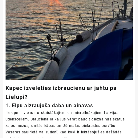
Kāpēc izvēlēties izbraucienu ar jahtu pa
Lielupi?
1. Elpu aizraujoša daba un ainavas
Lielupe ir viens no skaistākajiem un mierpilnākajiem Latvijas
ūdensceļiem. Brauciena laikā jūs varat baudīt gleznainus skatus –
zaļos mežus, smilšu kāpas un Jūrmalas piekrastes burvību.
Vasaras saulrietā vai rudenī, kad koki ir iekrāsojušies dažādās