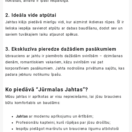
nokrāsās, ainava ir īpaši iespaidīga.
2. Ideāla vide atpūtai
Jahtas klājs piedāvā mierīgu vidi, kur aizmirst ikdienas rūpes. Šī ir
lieliska iespēja savienot atpūtu ar dabas baudīšanu, dodot sev un
saviem tuvākajiem laiku atjaunot spēkus.
3. Ekskluzīva pieredze dažādiem pasākumiem
Izbrauciens ar jahtu ir piemērots dažādām svinībām – dzimšanas
dienām, romantiskiem vakariem, kāzu svinībām vai pat
korporatīviem pasākumiem. Jahta nodrošina privātuma sajūtu, kas
padara jebkuru notikumu īpašu.
Ko piedāvā “Jūrmalas Jahtas”?
Mūsu jahtas ir aprīkotas ar visu nepieciešamo, lai jūsu brauciens
būtu komfortabls un baudāms:
Jahtas
ar modernu aprīkojumu un ērtībām;
Profesionālu kapteini, kurš rūpējas par jūsu drošību;
Iespēju pielāgot maršrutu un brauciena ilgumu atbilstoši