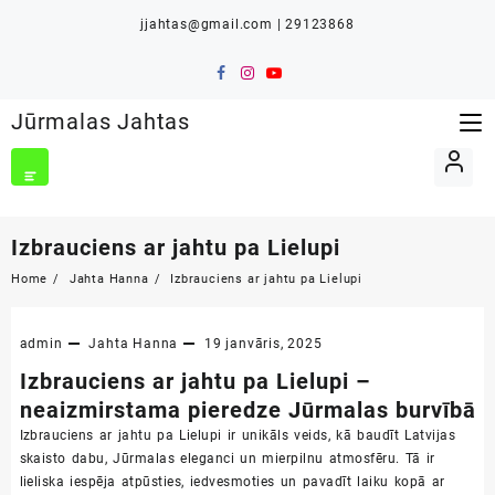
Skip
jjahtas@gmail.com | 29123868
to
content
Jūrmalas Jahtas
Izbrauciens ar jahtu pa Lielupi
Home
Jahta Hanna
Izbrauciens ar jahtu pa Lielupi
admin
Jahta Hanna
19 janvāris, 2025
Izbrauciens ar jahtu pa Lielupi –
neaizmirstama pieredze Jūrmalas burvībā
Izbrauciens ar jahtu pa Lielupi ir unikāls veids, kā baudīt Latvijas
skaisto dabu, Jūrmalas eleganci un mierpilnu atmosfēru. Tā ir
lieliska iespēja atpūsties, iedvesmoties un pavadīt laiku kopā ar