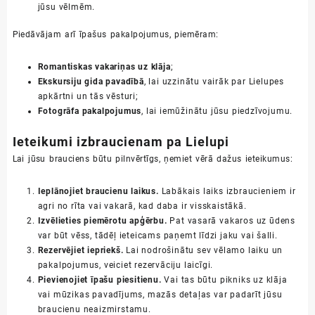
jūsu vēlmēm.
Piedāvājam arī īpašus pakalpojumus, piemēram:
Romantiskas vakariņas uz klāja
;
Ekskursiju gida pavadībā
, lai uzzinātu vairāk par Lielupes
apkārtni un tās vēsturi;
Fotogrāfa pakalpojumus
, lai iemūžinātu jūsu piedzīvojumu.
Ieteikumi izbraucienam pa Lielupi
Lai jūsu brauciens būtu pilnvērtīgs, ņemiet vērā dažus ieteikumus:
Ieplānojiet braucienu laikus.
Labākais laiks izbraucieniem ir
agri no rīta vai vakarā, kad daba ir visskaistākā.
Izvēlieties piemērotu apģērbu.
Pat vasarā vakaros uz ūdens
var būt vēss, tādēļ ieteicams paņemt līdzi jaku vai šalli.
Rezervējiet iepriekš.
Lai nodrošinātu sev vēlamo laiku un
pakalpojumus, veiciet rezervāciju laicīgi.
Pievienojiet īpašu piesitienu.
Vai tas būtu pikniks uz klāja
vai mūzikas pavadījums, mazās detaļas var padarīt jūsu
braucienu neaizmirstamu.